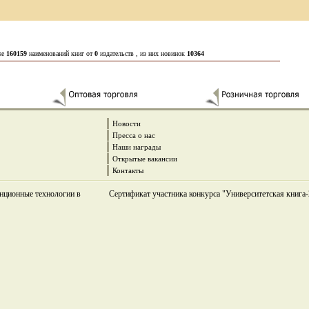
же
160159
наименований книг от
0
издательств , из них новинок
10364
Новости
Пресса о нас
Наши награды
Открытые вакансии
Контакты
нционные технологии в
Сертификат участника конкурса "Университетская книга