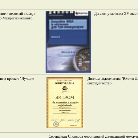
стие и весомый вклад в
Диплом участника XV выст
го Межрегионального
ие в проекте "Лучшие
Диплом издательства "Юнити-Да
сотрудничество
Сертификат Спонсора мероприятий Двенадцатой междун