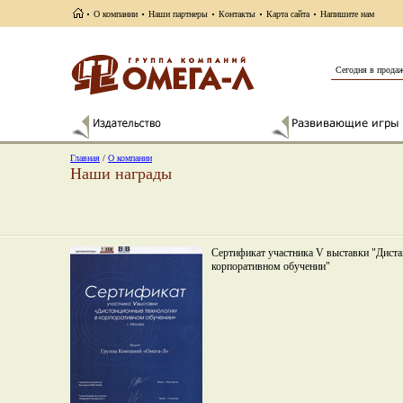
О компании
Наши партнеры
Контакты
Карта сайта
Напишите нам
Сегодня в прода
Главная
/
О компании
Наши награды
Сертификат участника V выставки "Диста
корпоративном обучении"