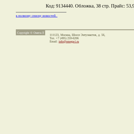
Код: 9134440. Обложка, 38 стр. Прайс: 53,9
к полному списку новостей..
Copyright © Омега-Л
111123, Москва,
Шоссе Энтузиастов, д. 56,
Тел. +7 (495) 259-6206
Email:
info@omega-l.ru