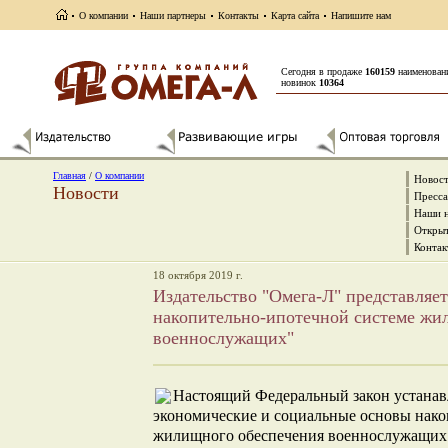
О компании
Наши партнеры
Контакты
Карта сайта
Напишите нам
Сегодня в продаже
160159
наименован
новинок
10364
Главная
/
О компании
Новос
Новости
Пресса
Наши 
Открыт
Контак
18 октября 2019 г.
Издательство "Омега-Л" представляе
накопительно-ипотечной системе жи
военнослужащих"
Настоящий Федеральный закон устанав
экономические и социальные основы нак
жилищного обеспечения военнослужащих