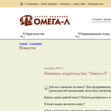
О компании
Наши партнеры
Контакты
Карта сайта
Напишите нам
Сегодня в прода
Главная
/
О компании
Новости
8 ноября 2019 г.
Новинка издательства "Омега-Л" 
Для кого написана эта книга? Для предпринимате
руководителей организаций, налоговых инспектор
Какова задача данной книги? Помочь разобраться в 
Почему важно прочитать книгу?
• Она рассказывает о серьезных ситуациях и пробле