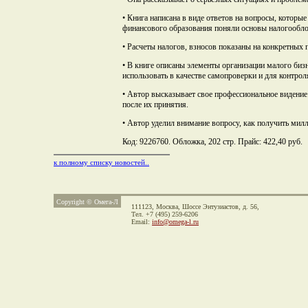
• Книга написана в виде ответов на вопросы, которы
финансового образования поняли основы налогообло
• Расчеты налогов, взносов показаны на конкретных
• В книге описаны элементы организации малого биз
использовать в качестве самопроверки и для контро
• Автор высказывает свое профессиональное видени
после их принятия.
• Автор уделил внимание вопросу, как получить мил
Код: 9226760. Обложка, 202 стр. Прайс: 422,40 руб.
к полному списку новостей..
Copyright © Омега-Л
111123, Москва,
Шоссе Энтузиастов, д. 56,
Тел. +7 (495) 259-6206
Email:
info@omega-l.ru