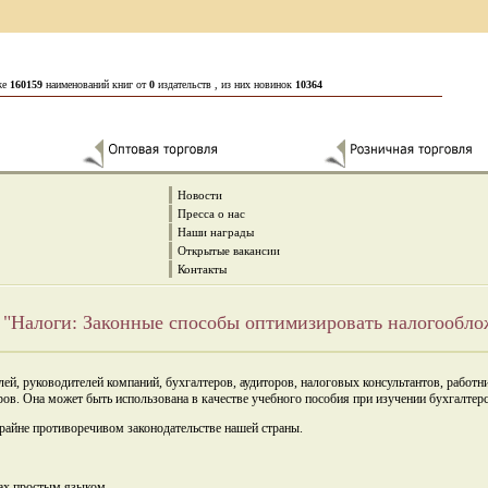
же
160159
наименований книг от
0
издательств , из них новинок
10364
Новости
Пресса о нас
Наши награды
Открытые вакансии
Контакты
- "Налоги: Законные способы оптимизировать налогообло
лей, руководителей компаний, бухгалтеров, аудиторов, налоговых консультантов, работ
ов. Она может быть использована в качестве учебного пособия при изучении бухгалтер
крайне противоречивом законодательстве нашей страны.
мах простым языком.