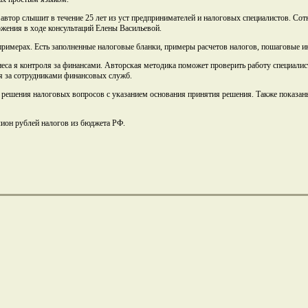
е автор слышит в течение 25 лет из уст предпринимателей и налоговых специалистов. Со
жения в ходе консультаций Елены Васильевой.
 примерах. Есть заполненные налоговые бланки, примеры расчетов налогов, пошаговые 
неса я контроля за финансами. Авторская методика поможет проверить работу специалис
ля за сотрудниками финансовых служб.
е решения налоговых вопросов с указанием основания принятия решения. Также показан
лион рублей налогов из бюджета РФ.