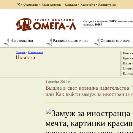
О компании
Наши партнеры
Контакты
Карта сайта
Напишите нам
Сегодня в продаже
160159
наименован
новинок
10364
Главная
/
О компании
Новос
Новости
Пресса
Наши 
Открыт
Контак
4 декабря 2019 г.
Вышла в свет новинка издательства "
или Как выйти замуж за иностранца и
Замуж за иностранца
мечта, картинки красив
женских сериалов, исто