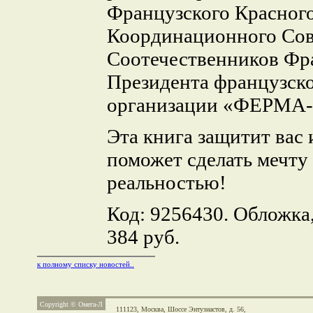
Французского Красного
Координационного Сов
Соотечественников Фр
Президента французск
организации «ФЕРМА-
Эта книга защитит вас 
поможет сделать мечту
реальностью!
Код: 9256430. Обложка,
384 руб.
к полному списку новостей..
Copyright © Омега-Л
111123, Москва,
Шоссе Энтузиастов, д. 56,