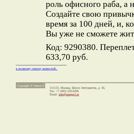
роль офисного раба, а 
Создайте свою привычк
время за 100 дней, и, к
Вы уже не сможете жит
Код: 9290380. Переплет
633,70 руб.
к полному списку новостей..
Copyright © Омега-Л
111123, Москва,
Шоссе Энтузиастов, д. 56,
Тел. +7 (495) 259-6206
Email:
info@omega-l.ru