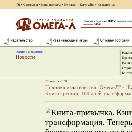
О компании
Наши партнеры
Контакты
Карта сайта
Напишите нам
Сегодня в продаже
160159
наименован
новинок
10364
Главная
/
О компании
Новос
Новости
Пресса
Наши 
Открыт
Контак
28 января 2020 г.
Новинка издательства "Омега-Л" - "
Книга-тренинг. 100 дней трансформа
Книга-привычка. Книг
трансформация. Тепер
будете управлять тольк