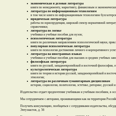
экономическая и деловая литература
книги по менеджменту, маркетингу, финансовым и экономическим
литература по информационным технологиям
в том числе книги по информационным технологиям бухгалтерско
юридическая литература
работы по юриспруденции, широкий спектр нормативной литерату
справочники;
литература по логике
учебники и учебные пособия для вузов;
психологическая литература
книги по различным направлениям психологической науки, прик
популярная психологическая литература
книги по психологии достижения личного и корпоративного успех
литература на иностранных языках
учебники и учебные пособия для высших и средних учебных заве
философская литература
книги по русской, западноевропейской и восточной философии
культурологическая литература
книги по теории и истории русской, западноевропейской и восто
этнологии;
литература по различным гуманитарным дисциплинам
истории, социологии, политологии, эстетике, риторике, русской 
Издательство отдает предпочтение учебникам и учебным пособиям, в 
Мы сотрудничаем с авторами, проживающими как на территории Российск
Получить консультацию, пообщаться с сотрудниками издательства, обс
Энтузиастов, д. 56