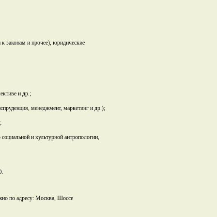
к законам и прочее), юридические
ктиве и др.;
пруденция, менеджмент, маркетинг и др.);
;
 социальной и культурной антропологии,
О.
жно по адресу: Москва, Шоссе