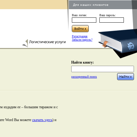
Ваш логин:
Ваш пароль:
Регистрация
Забыли пароль?
Найти книгу:
расширенный поиск
ем издадим ее – большим тиражом и с
мате Word Вы можете
скачать здесь
) и