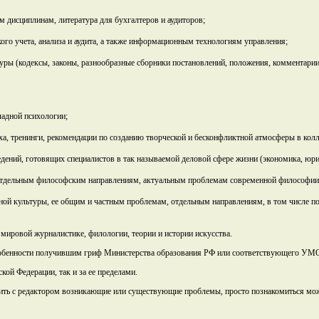
 дисциплинам, литература для бухгалтеров и аудиторов;
го учета, анализа и аудита, а также информационным технологиям управления;
ры (кодексы, законы, разнообразные сборники постановлений, положения, комментарии 
ладной психологии;
а, тренинги, рекомендации по созданию творческой и бесконфликтной атмосферы в колле
дений, готовящих специалистов в так называемой деловой сфере жизни (экономика, юрис
, отдельным философским направлениям, актуальным проблемам современной философии
чной культуры, ее общим и частным проблемам, отдельным направлениям, в том числе по
и мировой журналистике, филологии, теории и истории искусства.
особенности получившим гриф Министерства образования РФ или соответствующего УМ
ой Федерации, так и за ее пределами.
удить с редактором возникающие или существующие проблемы, просто познакомиться мо