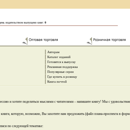
день издательством выпущено книг:
0
Авторам
Каталог изданий
Готовятся к выпуску
Рекламная поддержка
Популярные серии
Где купить в розницу
Книга почтой
ессию и хотите поделиться мыслями с читателями – напишите книгу! Мы с удовольстви
а книги, которую, возможно, Вы захотите нам предложить (файл плана-проспекта в фор
описи по следующей тематике: