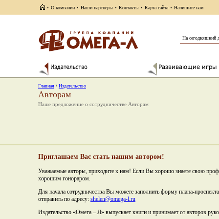
О компании
Наши партнеры
Контакты
Карта сайта
Напишите нам
На сегодняшний 
Главная
/
Издательство
Авторам
Наше предложение о сотрудничестве Авторам
Приглашаем Вас стать нашим автором!
Уважаемые авторы, приходите к нам! Если Вы хорошо знаете свою проф
хорошим гонораром.
Для начала сотрудничества Вы можете заполнить форму плана-проспект
отправить по адресу:
shelen@omega-l.ru
Издательство «Омега – Л» выпускает книги и принимает от авторов рук