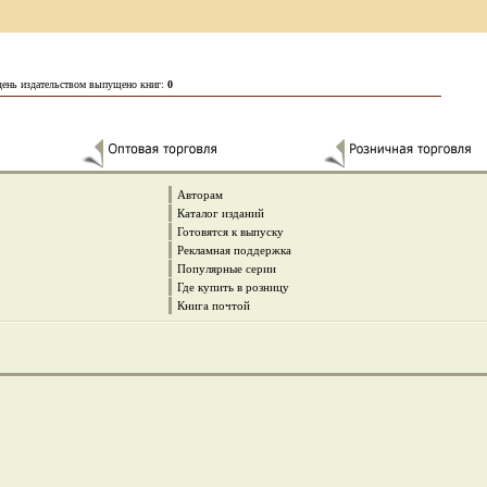
день издательством выпущено книг:
0
Авторам
Каталог изданий
Готовятся к выпуску
Рекламная поддержка
Популярные серии
Где купить в розницу
Книга почтой