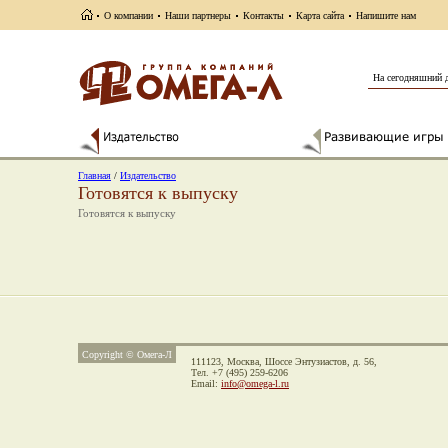
О компании
Наши партнеры
Контакты
Карта сайта
Напишите нам
На сегодняшний 
Главная
/
Издательство
Готовятся к выпуску
Готовятся к выпуску
Copyright © Омега-Л
111123, Москва,
Шоссе Энтузиастов, д. 56,
Тел. +7 (495) 259-6206
Email:
info@omega-l.ru